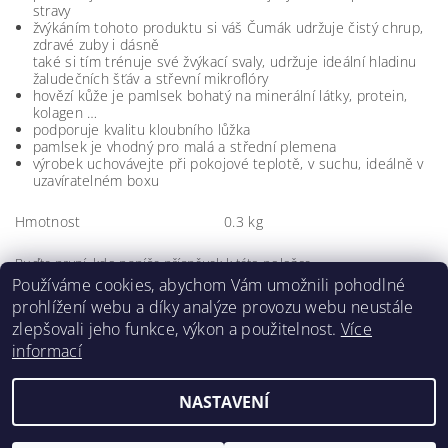
stravy
žvýkáním tohoto produktu si váš Čumák udržuje čistý chrup,
zdravé zuby i dásně
také si tím trénuje své žvýkací svaly, udržuje ideální hladinu
žaludečních šťáv a střevní mikroflóry
hovězí kůže je pamlsek bohatý na minerální látky, protein,
kolagen …
podporuje kvalitu kloubního lůžka
pamlsek je vhodný pro malá a střední plemena
výrobek uchovávejte při pokojové teplotě, v suchu, ideálně v
uzavíratelném boxu
Hmotnost
0.3 kg
Buďte první, kdo napíše příspěvek k této položce.
Používáme cookies, abychom Vám umožnili pohodlné
Přidat komentář
prohlížení webu a díky analýze provozu webu neustále
zlepšovali jeho funkce, výkon a použitelnost.
Více
informací
NASTAVENÍ
Upravit nastavení cookies
2026 ©
Čumákův box
, všechna práva vyhrazena