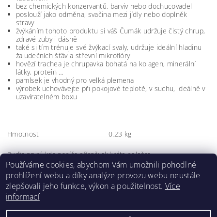
bez chemických konzervantů, barviv nebo dochucovadel
poslouží jako odměna, svačina mezi jídly nebo doplněk
stravy
žvýkáním tohoto produktu si váš Čumák udržuje čistý chrup,
zdravé zuby i dásně
také si tím trénuje své žvýkací svaly, udržuje ideální hladinu
žaludečních šťáv a střevní mikroflóry
hovězí trachea je chrupavka bohatá na kolagen, minerální
látky, protein …
pamlsek je vhodný pro velká plemena
výrobek uchovávejte při pokojové teplotě, v suchu, ideálně v
uzavíratelném boxu
Hmotnost
0.23 kg
Buďte první, kdo napíše příspěvek k této položce.
Používáme cookies, abychom Vám umožnili pohodlné
Přidat komentář
prohlížení webu a díky analýze provozu webu neustále
zlepšovali jeho funkce, výkon a použitelnost.
Více
informací