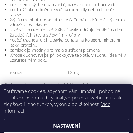
bez chemických konzervantů, barviv nebo dochucovadel
poslouží jako odměna, svačina mezi jídly nebo doplněk
stravy
žvýkáním tohoto produktu si váš Čumák udržuje čistý chrup,
zdravé zuby i dásně
také si tím trénuje své žvýkací svaly, udržuje ideální hladinu
žaludečních šťáv a střevní mikroflóry
hovězí trachea je chrupavka bohatá na kolagen, minerální
látky, protein…
pamlsek je vhodný pro malá a střední plemena
výrobek uchovávejte při pokojové teplotě, v suchu, ideálně v
uzavíratelném boxu
Hmotnost
0.25 kg
Buďte první, kdo napíše příspěvek k této položce.
Používáme cookies, abychom Vám umožnili pohodlné
Přidat komentář
prohlížení webu a díky analýze provozu webu neustále
zlepšovali jeho funkce, výkon a použitelnost.
Více
informací
NASTAVENÍ